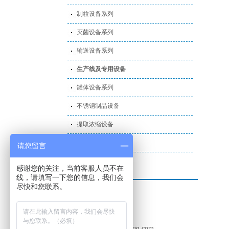
制粒设备系列
灭菌设备系列
输送设备系列
生产线及专用设备
罐体设备系列
不锈钢制品设备
提取浓缩设备
筛分设备
请您留言
感谢您的关注，当前客服人员不在
联系我们
线，请填写一下您的信息，我们会
电话：028-86060783
尽快和您联系。
手机：18980934509
联系人：杨先生
Q Q ：1186765408
邮箱：1186765408@qq.com